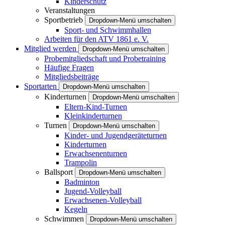
Kinderschutz
Veranstaltungen
Sportbetrieb
Dropdown-Menü umschalten
Sport- und Schwimmhallen
Arbeiten für den ATV 1861 e. V.
Mitglied werden
Dropdown-Menü umschalten
Probemitgliedschaft und Probetraining
Häufige Fragen
Mitgliedsbeiträge
Sportarten
Dropdown-Menü umschalten
Kinderturnen
Dropdown-Menü umschalten
Eltern-Kind-Turnen
Kleinkinderturnen
Turnen
Dropdown-Menü umschalten
Kinder- und Jugendgeräteturnen
Kinderturnen
Erwachsenenturnen
Trampolin
Ballsport
Dropdown-Menü umschalten
Badminton
Jugend-Volleyball
Erwachsenen-Volleyball
Kegeln
Schwimmen
Dropdown-Menü umschalten