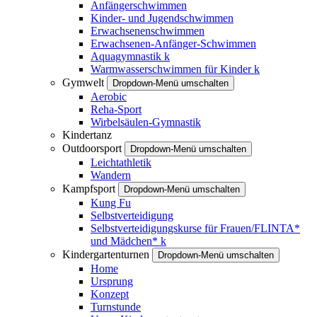
Anfängerschwimmen
Kinder- und Jugendschwimmen
Erwachsenenschwimmen
Erwachsenen-Anfänger-Schwimmen
Aquagymnastik
k
Warmwasserschwimmen für Kinder
k
Gymwelt
Dropdown-Menü umschalten
Aerobic
Reha-Sport
Wirbelsäulen-Gymnastik
Kindertanz
Outdoorsport
Dropdown-Menü umschalten
Leichtathletik
Wandern
Kampfsport
Dropdown-Menü umschalten
Kung Fu
Selbstverteidigung
Selbstverteidigungskurse für Frauen/FLINTA*
und Mädchen*
k
Kindergartenturnen
Dropdown-Menü umschalten
Home
Ursprung
Konzept
Turnstunde